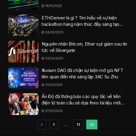
Gây Rớt Giá Bitcoin từ Mức $30K
16/10/2023
ETHDenver là gì ? Tìm hiểu về sự kiện
hackathon hàng năm thúc đẩy sáng tạo
công nghệ blockchain và Ethereum
04/03/2023
Nguyên nhân Bitcoin, Ether sụt giảm sau tin
tức về Silvergate
03/03/2023
Illuvium DAO đã chặn sự kiện mở gói NFT
liên quan đến nhà sáng lập 3AC Su Zhu
01/03/2023
Ấn Độ đã thông báo các quy tắc về tiền
điện tử toàn cầu sẽ dựa theo tài liệu mới
của FSB và IMF
27/02/2023
1
…
11
12