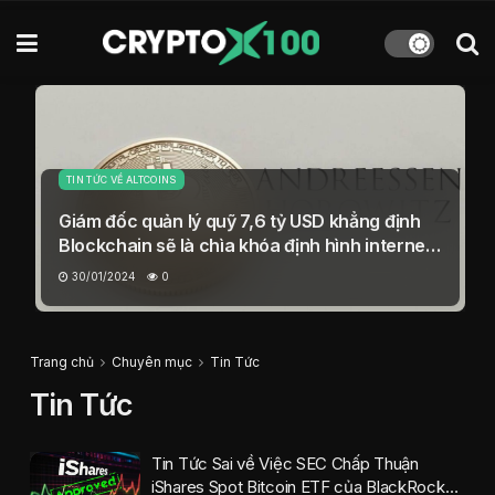
TIN TỨC VỀ ALTCOINS
Giám đốc quản lý quỹ 7,6 tỷ USD khẳng định
Blockchain sẽ là chìa khóa định hình internet
trong tương lai
30/01/2024
0
Trang chủ
Chuyên mục
Tin Tức
Tin Tức
Tin Tức Sai về Việc SEC Chấp Thuận
iShares Spot Bitcoin ETF của BlackRock